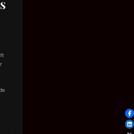
s
ft
r
 de