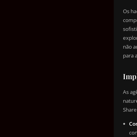
Os ha
compr
sofis
explo
não a
para 
Imp
As ag
natur
Share
Co
con