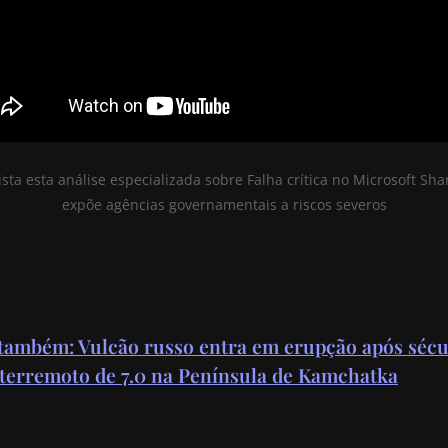
sta esta análise especializada sobre Falha crítica no Microsoft Sha
expõe agências governamentais a riscos severos
 também: Vulcão russo entra em erupção após sécu
 terremoto de 7.0 na Península de Kamchatka