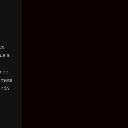
 de
que a
e
ando
emota
rando