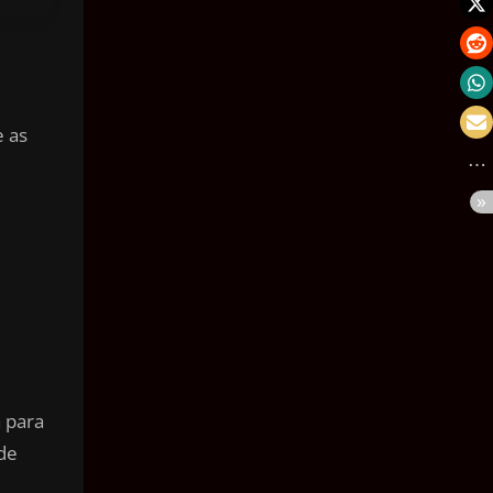
e as
 para
de