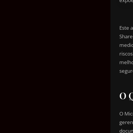
Este a
Share
medid
risco
melho
segur
O Q
O Mic
geren
docum