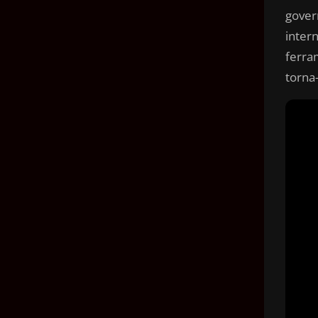
gover
inter
ferra
torna