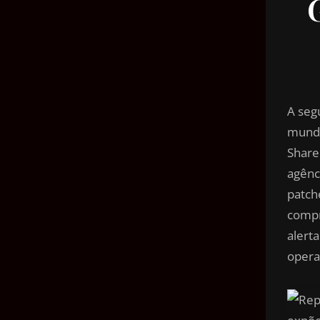
A seg
mundo 
Share
agênc
patch
compr
alert
opera