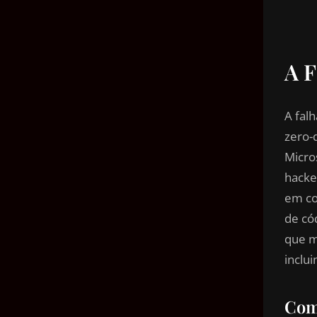
A F
A falh
zero-
Micro
hacke
em co
de có
que m
inclu
Com