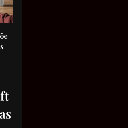
Velocidade
Massa
Pressão
põe
Volume
s
Área
Ângulo
Tempo
ft
as