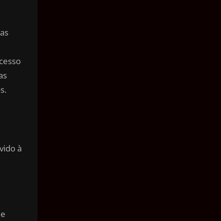
cas
acesso
as
s.
vido à
de