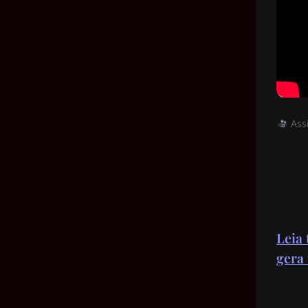
Assi
Leia
gera