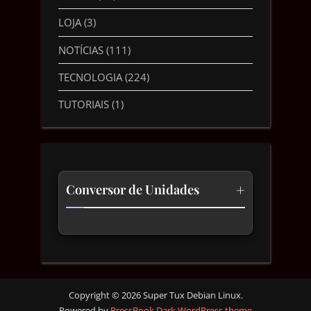
LOJA
(3)
NOTÍCIAS
(111)
TECNOLOGIA
(224)
TUTORIAIS
(1)
+
Conversor de Unidades
Temperatura
Comprimento
Velocidade
Copyright © 2026 Super Tux Debian Linux.
Powered by
PressBook Dark WordPress theme