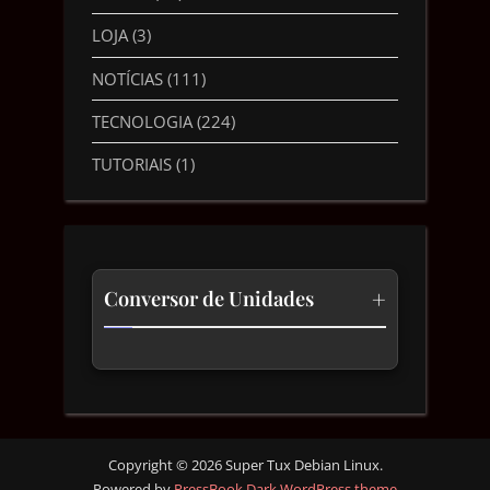
LOJA
(3)
NOTÍCIAS
(111)
TECNOLOGIA
(224)
TUTORIAIS
(1)
+
Conversor de Unidades
Temperatura
Comprimento
Velocidade
Copyright © 2026 Super Tux Debian Linux.
Powered by
PressBook Dark WordPress theme