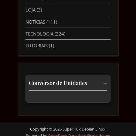
LOJA
(3)
NOTÍCIAS
(111)
TECNOLOGIA
(224)
TUTORIAIS
(1)
+
Conversor de Unidades
Temperatura
Comprimento
Velocidade
Copyright © 2026 Super Tux Debian Linux.
Powered by
PressBook Dark WordPress theme