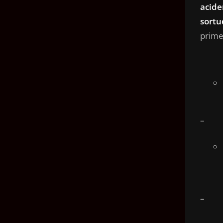
acide
sortu
prime
–
–