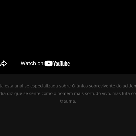
ta esta análise especializada sobre O único sobrevivente do acide
ndia diz que se sente como o homem mais sortudo vivo, mas luta co
trauma.