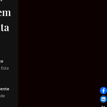
mem
ta
te
Esta
vente
 de
e