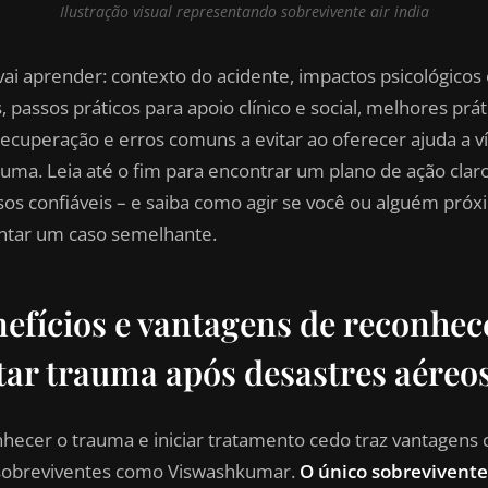
Ilustração visual representando sobrevivente air india
vai aprender: contexto do acidente, impactos psicológicos
s, passos práticos para apoio clínico e social, melhores prát
recuperação e erros comuns a evitar ao oferecer ajuda a v
auma. Leia até o fim para encontrar um plano de ação clar
sos confiáveis – e saiba como agir se você ou alguém pró
ntar um caso semelhante.
efícios e vantagens de reconhec
tar trauma após desastres aéreo
hecer o trauma e iniciar tratamento cedo traz vantagens 
sobreviventes como Viswashkumar.
O único sobrevivente