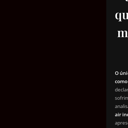
qu
m
O úni
como 
decla
sofri
anali
air in
apres