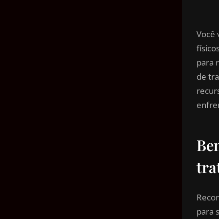
Você 
físico
para 
de tr
recur
enfre
Ben
tra
Recon
para 