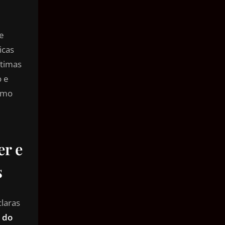
 e
icas
ítimas
o e
ximo
er e
s
claras
 do