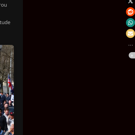
rou
itude