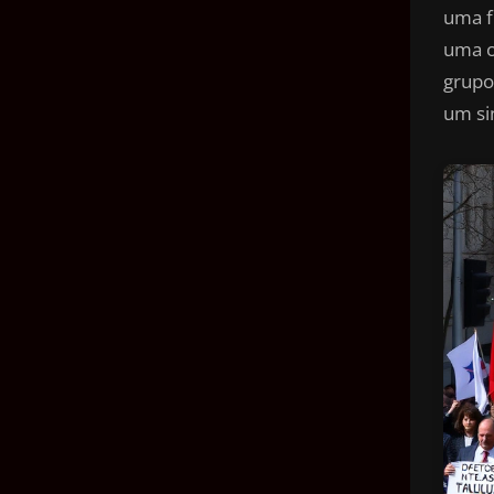
uma f
uma o
grupo
um si