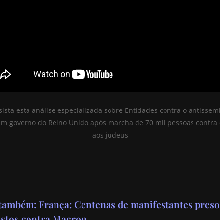
ista esta análise especializada sobre Entidades contra o antissem
cam governo do Reino Unido após marcha de 70 mil pessoas contra 
aos judeus
 também: França: Centenas de manifestantes pres
estos contra Macron