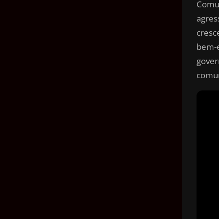
Comun
agres
cresc
bem-e
gover
comun