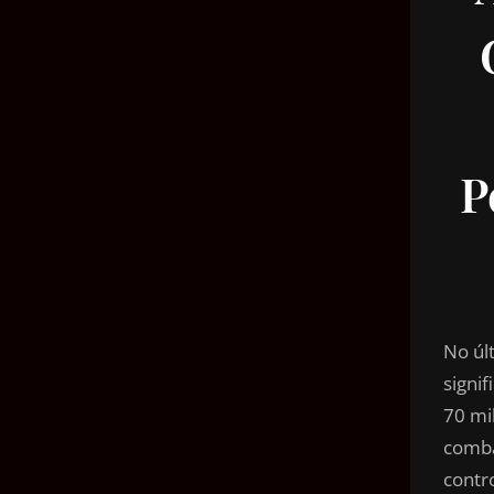
P
No úl
signi
70 mi
comba
contr