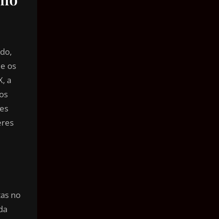
ido,
de os
, a
mos
tes
eres
tas no
da