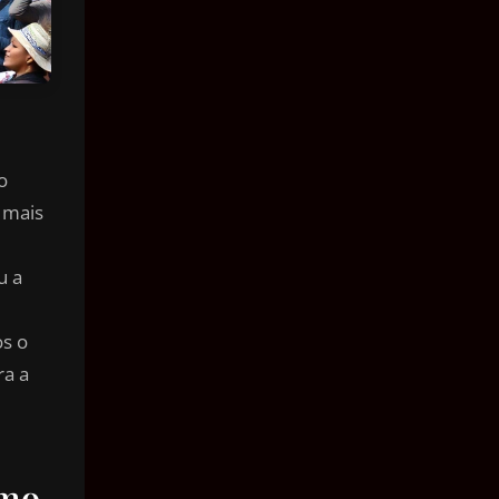
o
 mais
u a
os o
ra a
smo