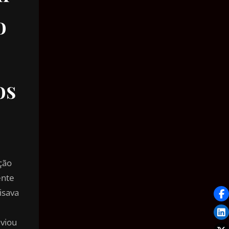
o
os
ção
ente
isava
nviou