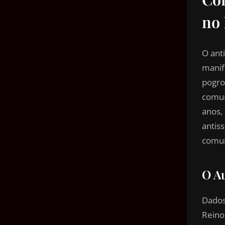
no 
O ant
manif
pogro
comun
anos,
antis
comun
O A
Dados
Reino