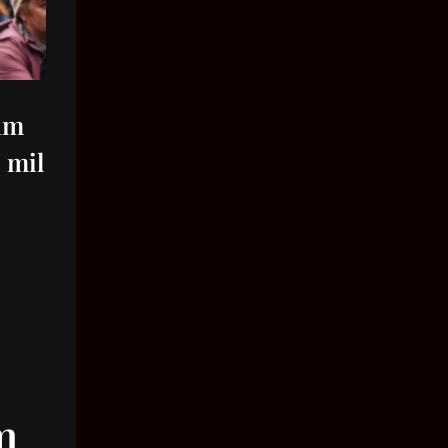
Velocidade
Massa
Pressão
cam
Volume
 mil
Área
Ângulo
Tempo
m