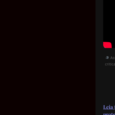
Ass
criti
Leia
prot