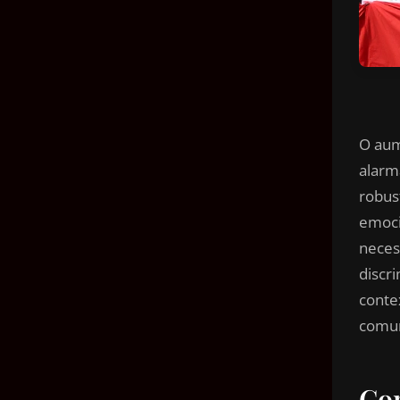
O aum
alarm
robus
emoci
neces
discr
conte
comun
Con