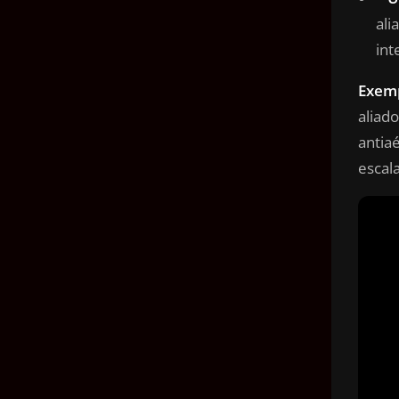
ali
int
Exemp
aliad
antia
escal