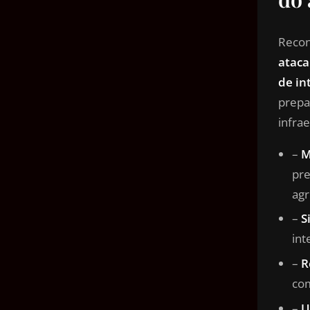
Recon
ataca
de in
prepa
infrae
–
M
pre
agr
–
S
int
–
R
com
–
U