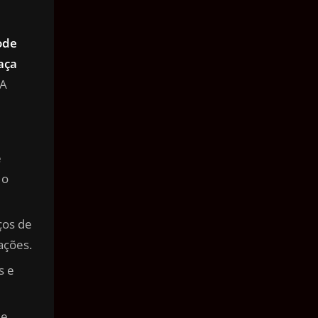
ode
aça
 A
e
 o
iços de
ações.
s e
e