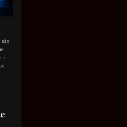
s são
ue
e o
se
te