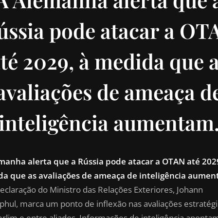
ússia pode atacar a OT
té 2029, à medida que 
avaliações de ameaça d
inteligência aumentam
manha alerta que a Rússia pode atacar a OTAN até 202
a que as avaliações de ameaça de inteligência aumen
declaração do Ministro das Relações Exteriores, Johann
hul, marca um ponto de inflexão nas avaliações estratégi
rlim e entre aliados. Informações de inteligência aponta