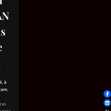
AN
as
e
.
9, à
tam.
cas
m para