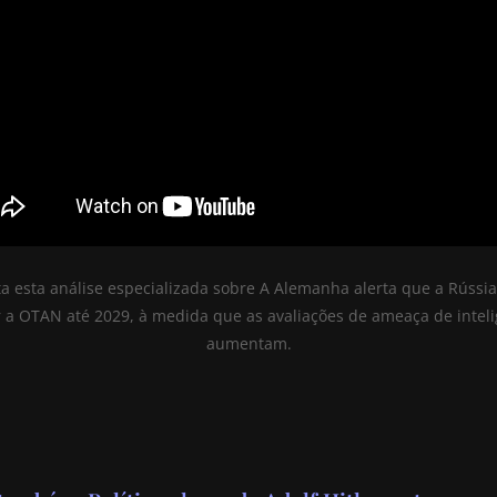
ta esta análise especializada sobre A Alemanha alerta que a Rússi
r a OTAN até 2029, à medida que as avaliações de ameaça de inteli
aumentam.