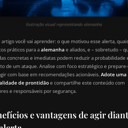
Ilustração visual representando alemanha
 artigo você vai aprender: o que motivou esse alerta, quai
cos práticos para a
alemanha
e aliados, e – sobretudo – q
as concretas e imediatas podem reduzir a probabilidade 
to de um ataque. Analise com foco estratégico e prepare-
agir com base em recomendações acionáveis.
Adote uma
lidade de prontidão
e compartilhe este conteúdo com
ores e responsáveis por segurança.
efícios e vantagens de agir dian
alerta