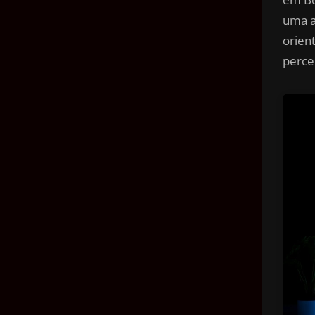
uma a
orien
perce