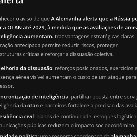
hecer o aviso de que
A Alemanha alerta que a Rússia p
r a OTAN até 2029, à medida que as avaliações de ame
teligência aumentam.
traz vantagens estratégicas claras.
ração antecipada permite reduzir riscos, proteger
struturas críticas e reforçar a dissuasão coletiva.
elhoria da dissuasão
: reforços posicionados, exercícios 
sença aérea visível aumentam o custo de um ataque para
essor.
incronização de inteligência
: partilha robusta entre serv
eligência da
otan
e parceiros fortalece a precisão das avali
esiliência civil
: planos de continuidade, estoques logístico
unicações públicas reduzem o impacto socioeconômico.
nidade política
: uma resposta coordenada da
alemanha