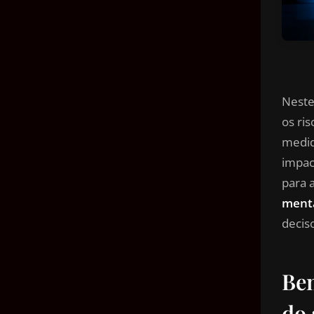
Neste
os ris
medid
impac
para 
menta
decis
Ben
do 