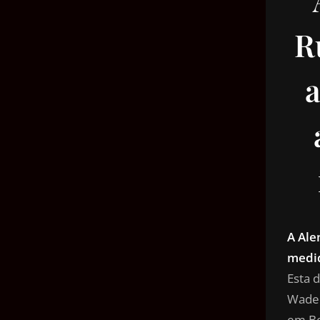
R
a
A Ale
medid
Esta 
Wadep
em Be