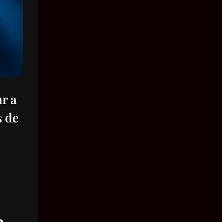
Velocidade
Massa
Pressão
Volume
Área
r a
Ângulo
s de
Tempo
a