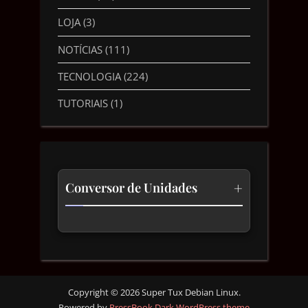
LOJA
(3)
NOTÍCIAS
(111)
TECNOLOGIA
(224)
TUTORIAIS
(1)
+
Conversor de Unidades
Temperatura
Comprimento
Velocidade
Copyright © 2026 Super Tux Debian Linux.
Powered by
PressBook Dark WordPress theme