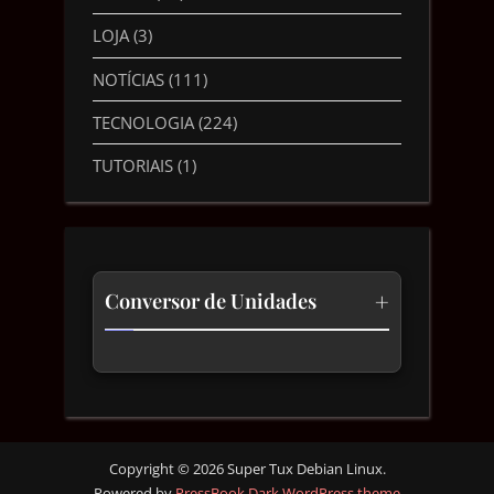
LOJA
(3)
NOTÍCIAS
(111)
TECNOLOGIA
(224)
TUTORIAIS
(1)
+
Conversor de Unidades
Temperatura
Comprimento
Velocidade
Copyright © 2026 Super Tux Debian Linux.
Powered by
PressBook Dark WordPress theme