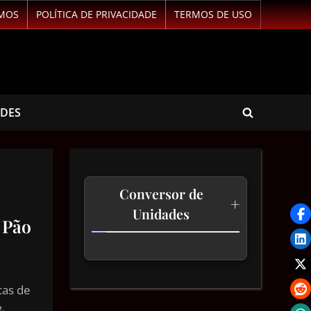
MOS
POLÍTICA DE PRIVACIDADE
TERMOS DE USO
ADES
Conversor de
+
Unidades
 Pão
Temperatura
cas de
Comprimento
&