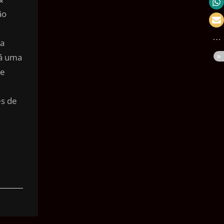
Velocidade
ão
Massa
ta
Pressão
rá uma
Volume
de
Área
es de
Ângulo
Tempo