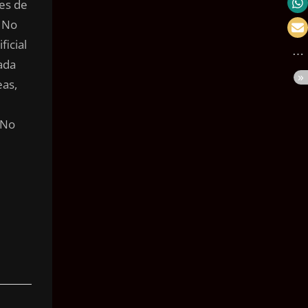
es de
Velocidade
s No
Massa
ficial
ada
Pressão
eas,
Volume
Área
 No
Ângulo
Tempo