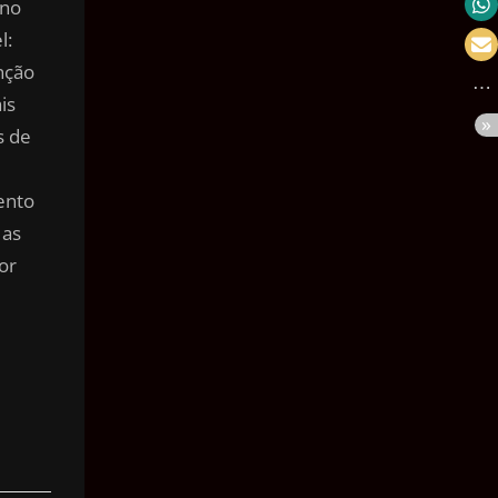
 no
Velocidade
l:
Massa
nção
is
Pressão
s de
Volume
Área
ento
 as
Ângulo
or
Tempo