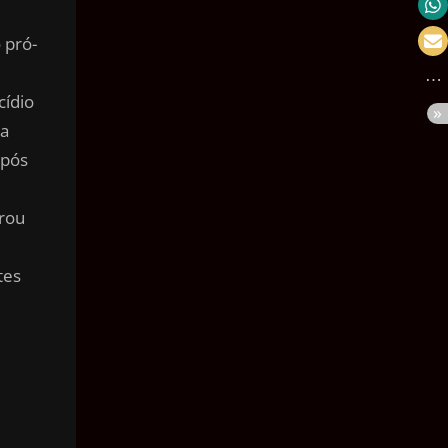
Velocidade
 pró-
Massa
Pressão
cídio
ca
Volume
após
Área
Ângulo
rou
Tempo
tes