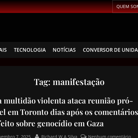
QUEM SO
AIS
TECNOLOGIA
NOTÍCIAS
CONVERSOR DE UNID
Tag:
manifestação
 multidão violenta ataca reunião pró-
ael em Toronto dias após os comentários
feito sobre genocídio em Gaza
vembro 7, 2025
Richard W A Silva
Nenhum comentário