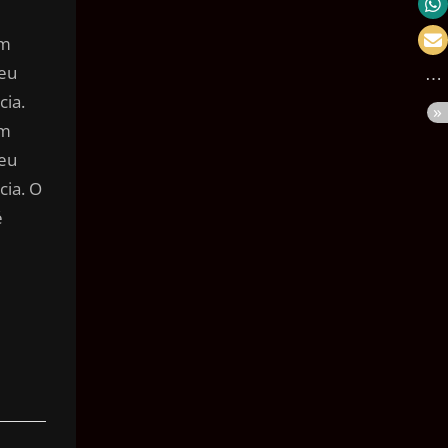
Velocidade
em
Massa
seu
Pressão
cia.
em
Volume
seu
Área
cia. O
Ângulo
é
Tempo