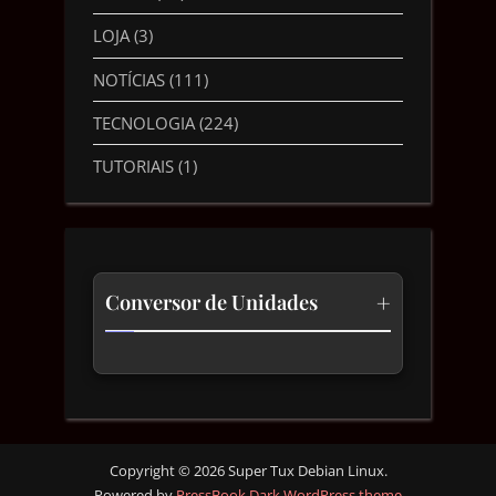
LOJA
(3)
NOTÍCIAS
(111)
TECNOLOGIA
(224)
TUTORIAIS
(1)
+
Conversor de Unidades
Temperatura
Comprimento
Velocidade
Copyright © 2026 Super Tux Debian Linux.
Powered by
PressBook Dark WordPress theme