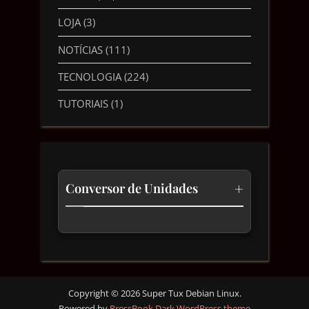
LOJA
(3)
NOTÍCIAS
(111)
TECNOLOGIA
(224)
TUTORIAIS
(1)
+
Conversor de Unidades
Temperatura
Comprimento
Velocidade
Copyright © 2026 Super Tux Debian Linux.
Powered by
PressBook Dark WordPress theme