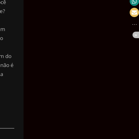
ocê
Velocidade
e?
Massa
ém
Pressão
do
Volume
Área
um do
 não é
Ângulo
da
Tempo