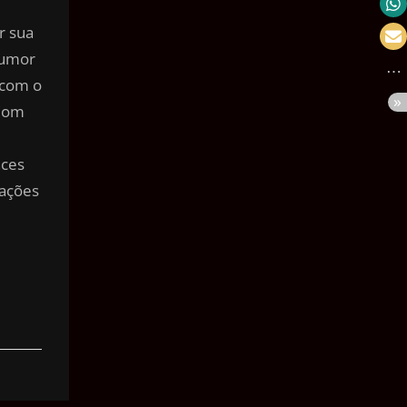
Velocidade
r sua
Massa
tumor
 com o
Pressão
 Com
Volume
Área
nces
rações
Ângulo
Tempo