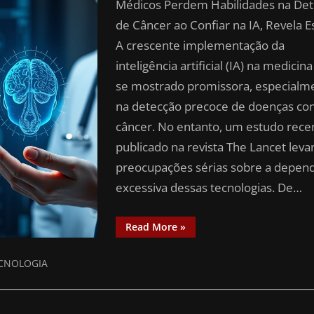
Médicos Perdem Habilidades na De
de Câncer ao Confiar na IA, Revela 
A crescente implementação da
inteligência artificial (IA) na medicin
se mostrado promissora, especialm
na detecção precoce de doenças co
câncer. No entanto, um estudo rece
publicado na revista The Lancet leva
preocupações sérias sobre a depen
excessiva dessas tecnologias. De…
Read More
»
CNOLOGIA