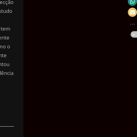
tecção
Velocidade
Estudo
Massa
a tem
Pressão
ente
Volume
mo o
Área
nte
ntou
Ângulo
dência
Tempo