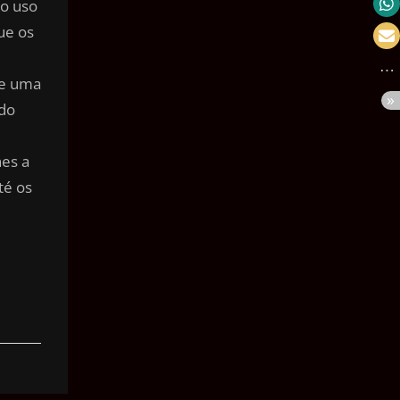
 o uso
Velocidade
ue os
Massa
se uma
Pressão
udo
Volume
Área
nes a
té os
Ângulo
Tempo