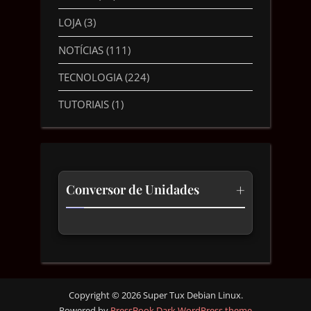
LOJA
(3)
NOTÍCIAS
(111)
TECNOLOGIA
(224)
TUTORIAIS
(1)
+
Conversor de Unidades
Temperatura
Comprimento
Velocidade
Copyright © 2026 Super Tux Debian Linux.
Powered by
PressBook Dark WordPress theme