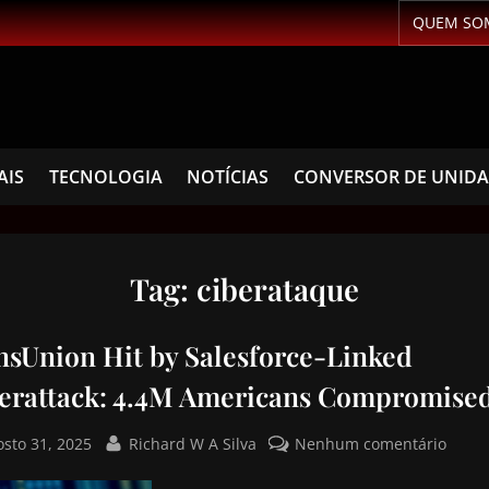
QUEM SO
AIS
TECNOLOGIA
NOTÍCIAS
CONVERSOR DE UNID
Tag:
ciberataque
nsUnion Hit by Salesforce-Linked
erattack: 4.4M Americans Compromise
osto 31, 2025
Richard W A Silva
Nenhum comentário