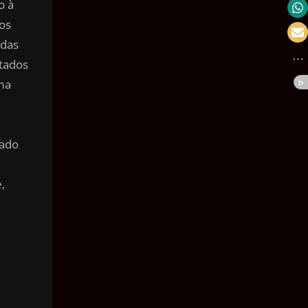
o à
Velocidade
os
Massa
 das
stados
Pressão
ma
Volume
Área
tado
Ângulo
Tempo
,
m