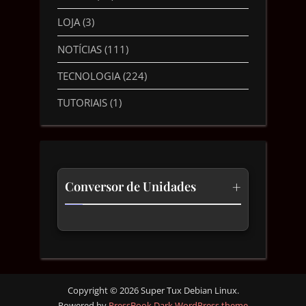
LOJA
(3)
NOTÍCIAS
(111)
TECNOLOGIA
(224)
TUTORIAIS
(1)
+
Conversor de Unidades
Temperatura
Comprimento
Velocidade
Copyright © 2026 Super Tux Debian Linux.
Powered by
PressBook Dark WordPress theme