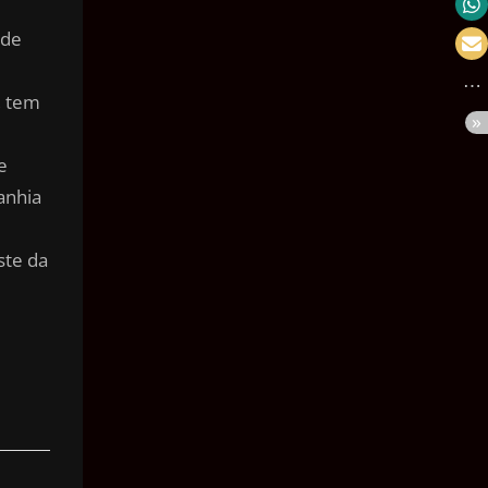
Velocidade
 de
Massa
, tem
Pressão
Volume
e
Área
anhia
Ângulo
ste da
Tempo