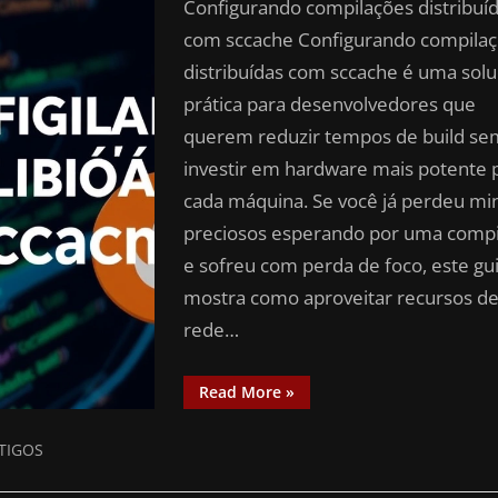
Configurando compilações distribuí
com sccache Configurando compila
distribuídas com sccache é uma sol
prática para desenvolvedores que
querem reduzir tempos de build se
investir em hardware mais potente 
cada máquina. Se você já perdeu mi
preciosos esperando por uma compi
e sofreu com perda de foco, este gu
mostra como aproveitar recursos d
rede…
Read More
»
TIGOS