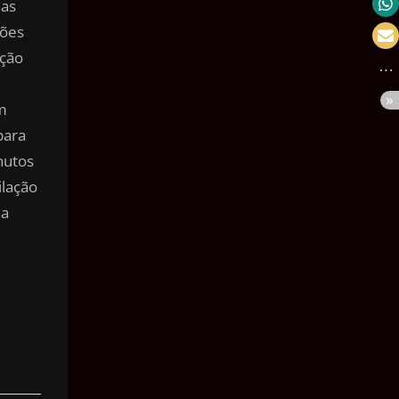
das
Velocidade
ções
Massa
ução
Pressão
m
Volume
para
Área
nutos
lação
Ângulo
ia
Tempo
e