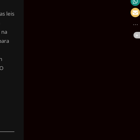
Velocidade
s leis
Massa
a
Pressão
 na
para
Volume
Área
h
Ângulo
 O
Tempo