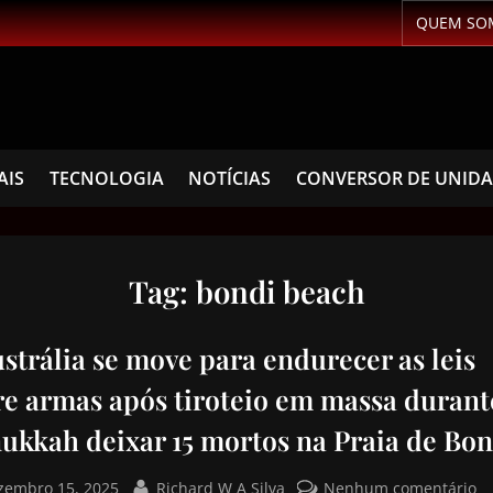
QUEM SO
AIS
TECNOLOGIA
NOTÍCIAS
CONVERSOR DE UNID
Tag:
bondi beach
strália se move para endurecer as leis
re armas após tiroteio em massa durant
ukkah deixar 15 mortos na Praia de Bon
zembro 15, 2025
Richard W A Silva
Nenhum comentário