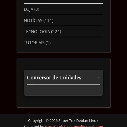
LOJA
(3)
NOTÍCIAS
(111)
TECNOLOGIA
(224)
TUTORIAIS
(1)
+
Conversor de Unidades
Temperatura
Comprimento
Velocidade
Copyright © 2026 Super Tux Debian Linux.
Powered by
PressBook Dark WordPress theme