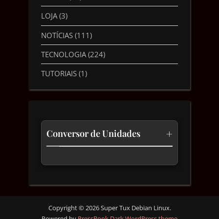
LOJA
(3)
NOTÍCIAS
(111)
TECNOLOGIA
(224)
TUTORIAIS
(1)
+
Conversor de Unidades
Temperatura
Comprimento
Velocidade
Copyright © 2026 Super Tux Debian Linux.
Powered by
PressBook Dark WordPress theme